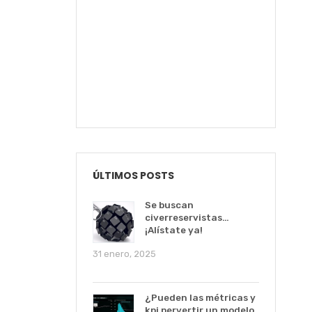
ÚLTIMOS POSTS
Se buscan
civerreservistas…
¡Alístate ya!
31 enero, 2025
¿Pueden las métricas y
kpi pervertir un modelo